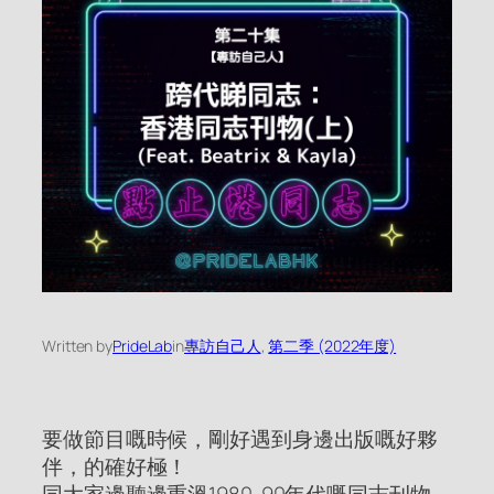
Written by
PrideLab
in
專訪自己人
, 
第二季 (2022年度)
要做節目嘅時候，剛好遇到身邊出版嘅好夥
伴，的確好極！