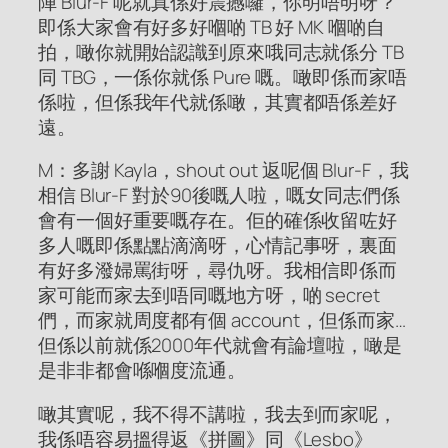
陣 Blur-F 呢就真係好震撼囉，你明唔明呀？
即係大家會有好多好嗰啲 TB 好 MK 嗰啲自
拍，噉你就開始認識到原來哦同志就係分 TB
同 TBG，一係你就係 Pure 嘅。噉即係而家唔
係啦，但係我年代就係噉，其實都唔係差好
遠。
M：多謝 Kayla，shout out 返呢個 Blur-F，我
相信 Blur-F 對於90後嘅人啦，嘅女同志們係
會有一個好重要嘅存在。佢的確係收留咗好
多人嘅即係點點滴滴呀，心情記事呀，裏面
有好多潑婦罵街呀，尋仇呀。我相信即係而
家可能而家去到唔同嘅地方呀，啲 secret
們，而家就周度都有個 account，但係而家…
但係以前就係2000年代就會有論壇啦，噉是
是非非都會喺嗰度流通。
噉其實呢，我不得不講啦，我去到而家呢，
我係唔容易搵得返《拼圖》同《Lesbo》