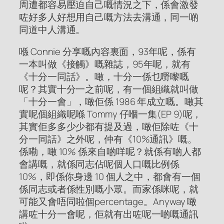
周遭都容易壓迫自己嘅情況之下，係會激發
咗好多人好想用自己嘅方法去溝通，同一啲
同道中人溝通。
喺 Connie 分享嘅內容裏面，93年呢，係有
一本叫做《接觸》嘅雜誌，95年呢，就有
《十分一同話》。噉，十分一係乜嘢嚟嘅
呢？其實十分一之前呢，有一個組織就叫做
「十分一會」，噉佢係 1986 年成立嘅。噉其
實呢個組織呢喺 Tommy 仔嗰一集(EP 9)呢，
其實佢多多少少都有提及過，噉佢除咗《十
分一同話》之外呢，仲有《10%通訊》嘅。
係嘞，噉 10% 係來自啲咩呢？就係有啲人都
會講嘅，就係同志佔呢個人口嘅比例係
10%，即係你身邊 10 個人之中，都會有一個
係同志或者係性別嘅小眾。而家係咪呢，就
可能又會唔同啦個percentage。Anyway 噉
講咗十分一會呢，佢就有出咗呢一啲嘅通訊