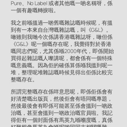
Pure、No Label 或者其他嘅一啲名稱呀，係
一個有趣嘅轉捩啦。
我之前喺搵過一啲舊嘅雜誌嘅時候呢，有搵
到有一本來自台灣嘅雜誌嘅，叫《G&L》。
噉雖則我哋今次係講香港嘅雜誌呀，噉但係
《G&L》呢一個嘅存在呢，我覺得對於香港
嘅同志們呢，尤其係喺2000年代，即係開始
買得起雜誌嘅人嚟講呢，都會係有一個特殊
嘅意義嘅。因為佢的確係算係喺我搵到呢一
堆，整理呢堆雜誌嘅時候見得出佢係比較完
整嘅存在。
所謂完整嘅存在係咩意思呢，即係佢係會有
好清楚嘅出版頁，然後佢會有唔同嘅專題，
然後最後會有即係可能甚至係會搵到一啲政
治嘅，甚至會搵到一啲政治嘅官員啦。我記
得佢有一個封面係有馬英九喺嗰度嘅，真係