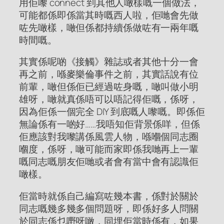
用佢嚟 connect 到其他人噉樣嘅一個做法，
可能都係即係當其時嘅西人啦，佢哋會先做
咗先噉樣，噉但係都持續係做咗有一兩年嘅
時間嘅。
其實係呢啲《接觸》雜誌或者其他十分一會
再之前，喺麥樂倫事件之前，其實話說有位
前輩，噉但係佢已經過咗身嘅，噉叫做小明
雄呀，噉就真係唔可以唔記得佢嘅，係呀，
因為佢係一個完全 DIY 到底嘅人嚟嘅。即係佢
無論係有一啲好……我唔知佢背景係咩，但係
佢應該對我嚟講係風雲人物，喺嗰個同志圈
嗰度，係呀，噉可能而家即係我哋再上一輩
嘅同志嘅朋友佢哋或者會有當中會有認識佢
噉樣。
佢當時就係自己編寫咗幾本書，係對於關於
同志嘅幾多幾多個問題呀，即係好多人問關
於同志係乜嘢呀噉，同埋佢當時係有，如果