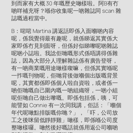
到而家有大概 30 年嘅歷史噉樣啦。阿B有冇
啲咩補充呀？喺你收集呢一啲雜誌同 scan 雜
誌嘅過程當中。
B：啱啱 Martina 講返話即係入面嗰啲內容
呢，係我覺得最有趣呢，就係睇返其實係大
家即係冇見到面呀，但係好似睇嚟呢啲雜誌
呢啲小誌啦。我諗佢哋嘅形式係唔講得係雜
誌，因為大部分人理解雜誌係有廣告登呀，
有一啲商業嘅用途噉樣㗎嘛，但係其實喺呢
一拃嘅刊物呢，佢哋背後做嗰個出版嘅背景
呢，其實都係即係個人啦自資啦，或者係一
啲佢哋嘅自己圍內嘅一啲組織呀，一啲小組
呢佢哋自己做出嚟嘅。即係包括係，咦，可
能譬如 Connie 有一次同我講，佢話：「嗰個
年代呢噉點排版嘅你哋？」，「吓，公司放
工之後咪留低靜靜雞」噉樣，即係喺公司度
整噉樣囉。噉然後好嘅話就係用返公司嗰啲