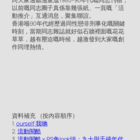
同大家邊聽邊重溫1980-90年代嘅同志刊物，
以前嘅同志圈子真係靠幾張紙、一頁嘅「活
動推介」互通消息，聚集聯誼。
香港喺90年代經歷過同性戀非刑事化嘅關鍵
時刻，當期同志雜誌就好似石牆裡面嘅花花
草草，越有壓迫嘅時候，越激發到大家嘅創
作同埋熱情。
資料補充 （按內容順序）
1.
ourself 我哋
2.
流動閱酷
3.
流動閱酷 x PS角look頭：九十與千禧年代