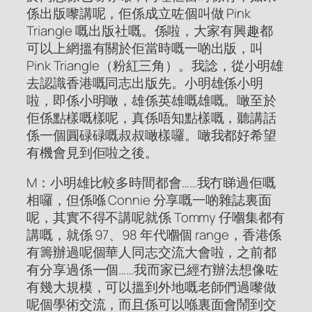
係出版嚟講呢，佢係成立咗個叫做 Pink
Triangle 嘅出版社嘅。係啦，大家有興趣都
可以上網搵有關於佢當時嘅一啲出版，叫
Pink Triangle（粉紅三角）。我諗，從小明雄
去認識香港嘅同志出版先。小明雄係小明
啦，即係小明噉，雄係英雄嘅雄嘅。噉至於
佢係點樣嘅樣呢，真係唔知點樣嘅，聽講話
係一個圓碌碌嘅叔叔噉樣囉。噉我都好希望
有機會見到佢啦之後。
M：小明雄比較多時間都會……我冇睇過佢嘅
相囉，但係喺 Connie 分享嘅一啲雜誌裏面
呢，其實不得不講呢就係 Tommy 仔嗰集都有
講嘅，就係 97、98 年代嗰個 range，香港係
有籌辦過呢個華人同志交流大會啦，之前都
有分享過係一個……我而家已經冇辦法想像咗
有幾大規模，可以搵到外地嘅老師們過嚟做
呢個學術交流，而且係可以喺裏面會鬧到交