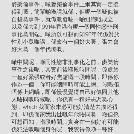
麥樂倫事件，噉麥樂倫事件上網其實一定搵
得到嘅，簡單啲嚟講就係，佢呢一個疑似被
自殺嘅事件，就係激發咗一啲組織嘅成立，
以及係去到1991年香港有呢一個同性戀非刑
事化嘅開端。噉所以可想而知90年代係對於
性別小眾嚟講，係會有一個好大嘅，張力會
好大嘅一個年代嚟嘅。
噉中間呢，喺同性戀非刑事化之前，麥樂倫
事件之後呢，其實前後嗰段時間呢，係處於
一種好緊張或者好焦慮嘅一段時間，即係你
作為一個，你可能嗰陣時可能上網……喂喂佢
唔係上網喎，即係慢慢覺得自己好似同其他
人唔同嘅時候呢，你係有一種好忐忑嘅心
態，which 我而家未必可能好清楚去描述得
到。即係而家我出世嘅年代唔同嘅，噉但係
可想而知，嗰段時間其實身在一個好有可能
係犯法嘅嗰個身份呢，我覺得係喺一種好……