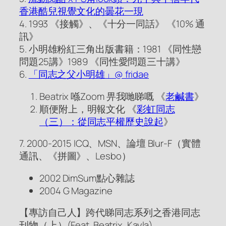
香港酷兒視覺文化的曇花一現
4. 1993 《接觸》、《十分一同話》 《10% 通
訊》
5. 小明雄粉紅三角出版書籍：1981 《同性戀
問題25講》1989 《同性愛問題三十講》
6.
「同志之父小明雄」@ fridae
Beatrix 喺Zoom 畀我哋睇嘅 《
老鹹書
》
順便附上，明報文化 《
彩虹同志
（三）：從同志平權歷史說起
》
7. 2000-2015 ICQ、MSN、論壇 Blur-F（實體
通訊、《拼圖》、Lesbo）
2002 DimSum點心雜誌
2004 G Magazine
【專訪自己人】跨代睇同志系列之香港同志
刊物（上）(Feat. Beatrix, Kayla)