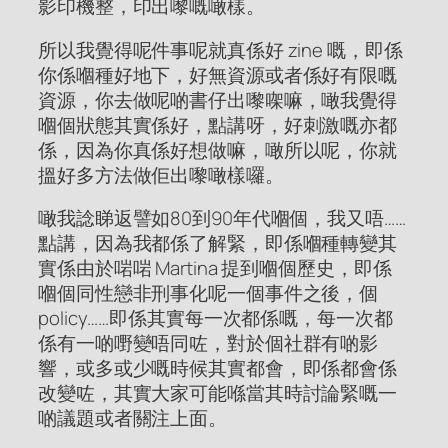
影印機整，印出嚟嘅噉樣。
所以我覺得呢件事呢就真係好 zine 嘅，即係
你係嗰種好地下，好無資源或者係好有限嘅
資源，你去做呢啲書仔出嚟㗎嘛，噉我覺得
嗰個狀態其實係好，點講呀，好刺激嘅亦都
係，因為你真係好想做嘛，噉所以呢，你就
搵好多方法做佢出嚟噉樣囉。
噉我諗睇返譬如80到90年代嗰個，我又唔……
點講，因為我都係了解緊，即係嗰種轉變其
實係由於啱啱 Martina 提到嗰個歷史，即係
嗰個同性戀非刑事化呢一個事件之後，個
policy……即係其實每一次都係嘅，每一次都
係有一啲嘢變唔同咗，對於個社群有啲影
響，或多或少嘅時候其實都會，即係都會係
改變咗，其實大家可能喺當其時討論緊嘅一
啲議題或者關注上面。