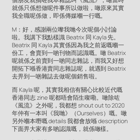
個朋友就搞咗我本雜誌叫《風流》，噉當時
就係只係想做呢件事所以做啦，噉原來其實
我全職呢係做，即係傳媒嗰一行嘅。
M：好，感謝兩位嚟我哋今次呢個小討論
啦。我講下我點樣識 Beatrix 同 Kayla 先。
Beatrix 同 Kayla 其實係因為我之前返嘅嗰一
份工，會賣到一啲刊物而認識嘅。噉 Beatrix
呢就係之前賣到一啲同志雜誌，而我又好想
開拓下喺香港賣同志雜誌呢，就遇到 Beatrix
去畀到一啲雜誌去做呢個銷售啦。
而 Kayla 呢，其實我相信有關心比較近代嘅
香港同志 zine 呢都唔會陌生㗎嘞。噉除咗
《風流》之外呢，我都想 shout out to 2020
年仲有一本叫《我哋》（Ourselves）嘅。噉
另外嗰本嘢嘅 details 我都會放喺 description
下面畀大家有多啲認識嘅，就係噉樣。