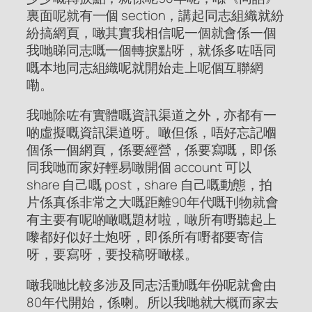
裏面呢就有一個 section，講起同志組織就紛
紛搞網頁，噉其實我相信呢一個就會係一個
我哋睇同志嘅一個轉捩點呀，就係多咗唔同
嘅本地同志組織呢就開始走上呢個互聯網
嘞。
我哋除咗有實體嘅資訊渠道之外，亦都有一
啲虛擬嘅資訊渠道呀。噉但係，唔好忘記嗰
個係一個網頁，係要經營，係要寫嘅，即係
同我哋而家好輕易噉開個 account 可以
share 自己嘅 post，share 自己嘅動態，拍
片係真係非常之大嘅距離90年代嘅刊物就會
有主要有呢啲噉嘅題材啦，噉所有嘢聽起上
嚟都好似好土炮呀，即係所有嘢都要寄信
呀，要寫呀，要投稿呀噉樣。
噉我哋比較多涉及同志活動嘅年份呢就會由
80年代開始，係喇。所以我哋就大概而家去