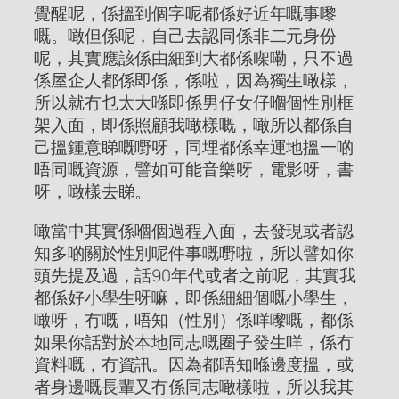
覺醒呢，係搵到個字呢都係好近年嘅事嚟
嘅。噉但係呢，自己去認同係非二元身份
呢，其實應該係由細到大都係㗎嘞，只不過
係屋企人都係即係，係啦，因為獨生噉樣，
所以就冇乜太大喺即係男仔女仔嗰個性別框
架入面，即係照顧我噉樣嘅，噉所以都係自
己搵鍾意睇嘅嘢呀，同埋都係幸運地搵一啲
唔同嘅資源，譬如可能音樂呀，電影呀，書
呀，噉樣去睇。
噉當中其實係嗰個過程入面，去發現或者認
知多啲關於性別呢件事嘅嘢啦，所以譬如你
頭先提及過，話90年代或者之前呢，其實我
都係好小學生呀嘛，即係細細個嘅小學生，
噉呀，冇嘅，唔知（性別）係咩嚟嘅，都係
如果你話對於本地同志嘅圈子發生咩，係冇
資料嘅，冇資訊。因為都唔知喺邊度搵，或
者身邊嘅長輩又冇係同志噉樣啦，所以我其