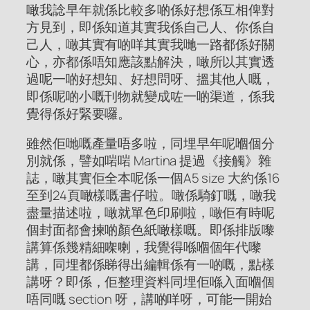
噉我諗早年就係比較多啲係好想係互相俾對
方見到，即係知道其實我係自己人、你係自
己人，噉其實有啲咩其實我哋一路都係好關
心，亦都係唔知應該點解決，噉所以其實透
過呢一啲好想知、好想問呀、搵其他人嘅，
即係呢啲小嘅刊物就變成咗一啲渠道，係我
覺得係好緊要囉。
雖然佢哋嘅產量唔多啦，同埋早年呢嗰個分
別就係，譬如啱啱 Martina 提過《接觸》雜
誌，噉其實佢全本呢係一個A5 size 大約係16
至到24頁噉樣嘅書仔啦。噉係騎釘嘅，噉我
盡量描述啦，噉就單色印刷啦，噉佢有時呢
個封面都會揀啲顏色紙噉樣嘅。即係排版嚟
講算係幾精細㗎喇，我覺得喺嗰個年代嚟
講，同埋都係睇得出編輯係有一啲嘅，點樣
講呀？即係，佢整理資料同埋佢喺入面嗰個
唔同嘅 section 呀，講啲咩呀，可能一開始