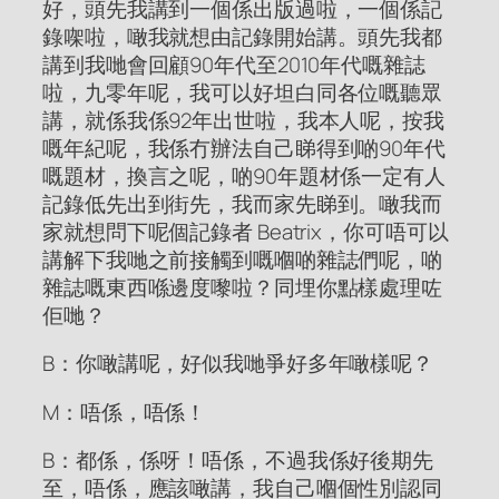
好，頭先我講到一個係出版過啦，一個係記
錄㗎啦，噉我就想由記錄開始講。頭先我都
講到我哋會回顧90年代至2010年代嘅雜誌
啦，九零年呢，我可以好坦白同各位嘅聽眾
講，就係我係92年出世啦，我本人呢，按我
嘅年紀呢，我係冇辦法自己睇得到啲90年代
嘅題材，換言之呢，啲90年題材係一定有人
記錄低先出到街先，我而家先睇到。噉我而
家就想問下呢個記錄者 Beatrix，你可唔可以
講解下我哋之前接觸到嘅嗰啲雜誌們呢，啲
雜誌嘅東西喺邊度嚟啦？同埋你點樣處理咗
佢哋？
B：你噉講呢，好似我哋爭好多年噉樣呢？
M：唔係，唔係！
B：都係，係呀！唔係，不過我係好後期先
至，唔係，應該噉講，我自己嗰個性別認同