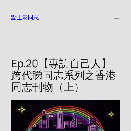
Skip
to
點止港同志
content
Ep.20【專訪自己人】
跨代睇同志系列之香港
同志刊物（上）