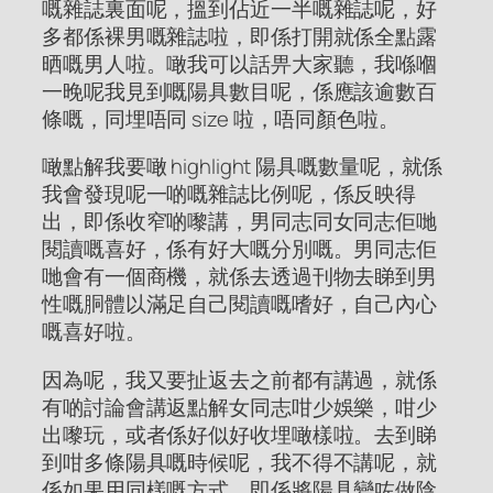
嘅雜誌裏面呢，搵到佔近一半嘅雜誌呢，好
多都係裸男嘅雜誌啦，即係打開就係全點露
晒嘅男人啦。噉我可以話畀大家聽，我喺嗰
一晚呢我見到嘅陽具數目呢，係應該逾數百
條嘅，同埋唔同 size 啦，唔同顏色啦。
噉點解我要噉 highlight 陽具嘅數量呢，就係
我會發現呢一啲嘅雜誌比例呢，係反映得
出，即係收窄啲嚟講，男同志同女同志佢哋
閱讀嘅喜好，係有好大嘅分別嘅。男同志佢
哋會有一個商機，就係去透過刊物去睇到男
性嘅胴體以滿足自己閱讀嘅嗜好，自己內心
嘅喜好啦。
因為呢，我又要扯返去之前都有講過，就係
有啲討論會講返點解女同志咁少娛樂，咁少
出嚟玩，或者係好似好收埋噉樣啦。去到睇
到咁多條陽具嘅時候呢，我不得不講呢，就
係如果用同樣嘅方式，即係將陽具變咗做陰