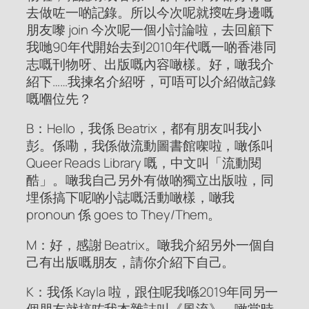
去做咗一啲記錄。所以今次呢就𢲷咗身邊嘅
朋友嚟 join 今次呢一個小討論啦，去回顧下
我哋90年代開始去到2010年代嘅一啲香港同
志嘅刊物呀、出版嘅內容噉樣。好，噉我介
紹下……我揀名介紹呀，可唔可以介紹做記錄
嘅嗰位先？
B：Hello，我係 Beatrix，都有朋友叫我小
彭。係嘞，我係做流動圖書館㗎啦，噉係叫
Queer Reads Library 嘅，中文叫「流動閱
酷」。噉我自己另外有做啲獨立出版啦，同
埋係搞下呢啲小誌嘅活動噉樣，噉我
pronoun 係 goes to They/Them。
M：好，感謝 Beatrix。噉我介紹另外一個自
己有出版嘅朋友，請你介紹下自己。
K：我係 Kayla 啦，跟住呢我喺2019年同另一