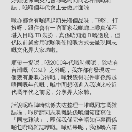
好難想像馬英九會喺呢啲同同志相關嘅雜
誌，喺嗰個年代會上去做封面啦。
噉亦都會有啲講起頭先嗰個品味，TB呀、打
扮呀，跟住會有一啲而家我哋睇上嚟真係不
堪入目嘅 TB 裝扮，真係唔知道 B 喺邊度，但
係以前就會用呢啲嘅硬照嘅方式去呈現同志
嘅文化畀大家睇啦。
順帶一提呢，喺2000年代嘅時候呢，除咗有
台灣嘅《G&L》之外呢，我亦都有發現咗一
個幾有趣嘅心得嘅，噉我覺得呢件事係跨越
唔同嘅年代嘅，喺中間想喺進入我哋比較近
代嘅年代之前呢，分享畀大家聽。
話說呢嗰陣時就係去咗整理一堆嘅同志嘅雜
誌啦，噉所謂同志嘅雜誌係喺個箱度寫住
「同志雜誌」，即係我係完全唔知佢裏面係
啲乜嘢嘅雜誌嚟嘅。噉結果呢，我係喺六箱