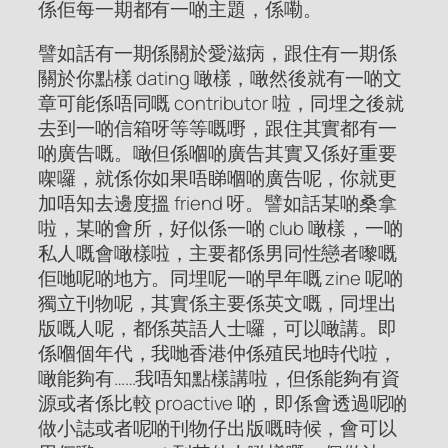
係佢每一期都有一啲主題，係嘞。
譬如話有一期係關於愛滋病，跟住有一期係
關於你點樣 dating 噉樣，噉然後就有一啲文
章可能係唔同嘅 contributor 啦，同埋之後就
去到一啲信箱呀等等嘅嘢，跟住其實都有一
啲廣告嘅。噉但係嗰啲廣告其實又係好重要
㗎囉，就係你如果唔睇嗰啲廣告呢，你就更
加唔知去邊度搵 friend 呀。譬如話某啲桑拿
啦，某啲會所，好似係一啲 club 噉樣，一啲
私人嘅會噉樣啦，主要都係男同性戀者嚟嘅
佢哋呢啲地方。同埋呢一啲早年嘅 zine 呢啲
獨立刊物呢，其實係主要係英文嘅，同埋出
版嘅人呢，都係英語人士囉，可以噉講。即
係嗰個年代，我哋香港仲係殖民地時代啦，
噉能夠有……我唔知點樣講啦，但係能夠有資
源或者係比較 proactive 啲，即係會透過呢啲
做小誌或者呢啲刊物仔出版嘅時候，會可以