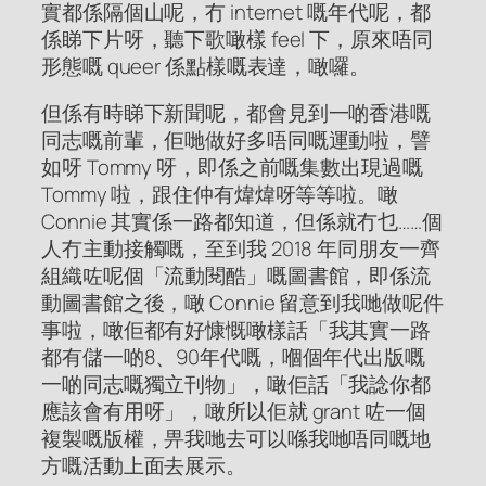
實都係隔個山呢，冇 internet 嘅年代呢，都
係睇下片呀，聽下歌噉樣 feel 下，原來唔同
形態嘅 queer 係點樣嘅表達，噉囉。
但係有時睇下新聞呢，都會見到一啲香港嘅
同志嘅前輩，佢哋做好多唔同嘅運動啦，譬
如呀 Tommy 呀，即係之前嘅集數出現過嘅
Tommy 啦，跟住仲有煒煒呀等等啦。噉
Connie 其實係一路都知道，但係就冇乜……個
人冇主動接觸嘅，至到我 2018 年同朋友一齊
組織咗呢個「流動閱酷」嘅圖書館，即係流
動圖書館之後，噉 Connie 留意到我哋做呢件
事啦，噉佢都有好慷慨噉樣話「我其實一路
都有儲一啲8、90年代嘅，嗰個年代出版嘅
一啲同志嘅獨立刊物」，噉佢話「我諗你都
應該會有用呀」，噉所以佢就 grant 咗一個
複製嘅版權，畀我哋去可以喺我哋唔同嘅地
方嘅活動上面去展示。