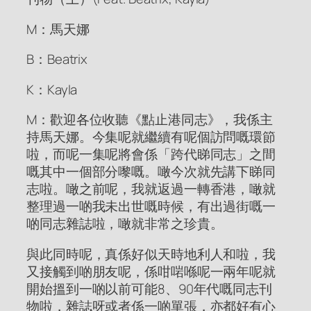
M：馬天娜
B：Beatrix
K：Kayla
M：歡迎各位收聽《點止港同志》，我係主
持馬天娜。今集呢就繼續有呢個訪問嘅環節
啦，而呢一集呢將會係「跨代睇同志」之間
嘅其中一個部分嚟嘅。噉今次就先講下睇同
志啦。噉之前呢，我就返過一轉香港，噉就
整理過一啲我未出世嘅時候，有出過街嘅一
啲同志雜誌啦，噉就非常之珍貴。
與此同時呢，真係好似天時地利人和啦，我
又接觸到啲朋友呢，係咁啱喺呢一兩年呢就
開始搵到一啲以前可能8、90年代嘅同志刊
物啦，雜誌呀或者係一啲單張，亦都好有心