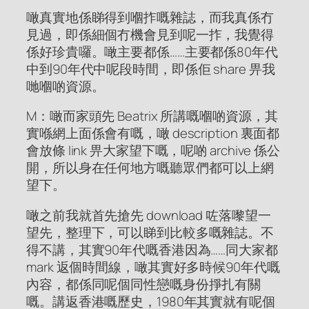
噉真實地係睇得到嗰拃嘅雜誌，而我真係冇
見過，即係細個冇機會見到呢一拃，我覺得
係好珍貴囉。噉主要都係……主要都係80年代
中到90年代中呢段時間，即係佢 share 畀我
哋嗰啲資源。
M：噉而家頭先 Beatrix 所講嘅嗰啲資源，其
實喺網上面係會有嘅，噉 description 裏面都
會放條 link 畀大家望下嘅，呢啲 archive 係公
開，所以身在任何地方嘅聽眾們都可以上網
望下。
噉之前我就首先搶先 download 咗落嚟望一
望先，整理下，可以睇到比較多嘅雜誌。不
得不講，其實90年代嘅香港因為……同大家都
mark 返個時間線，噉其實好多時候90年代嘅
內容，都係同呢個同性戀嘅身份掙扎有關
嘅。講返香港嘅歷史，1980年其實就有呢個