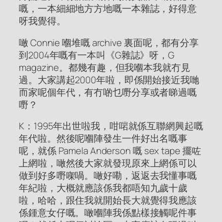
嘅，一本細細地方方地嘅一本雜誌，好得意
呀我覺得。
噉 Connie 嗰堆嘅 archive 裏面呢，都有分享
到2004年嘅有一本叫《G雜誌》呀，G
magazine。都幾有趣，但我嗰本我就冇見
過。大家講起2000年啦，即係開始接近我哋
而家呢個年代，有冇啲乜嘢分享或者睇過嘅
嘢？
K：1995年出世啦我，咁啱就係互聯網興起嘅
年代啦。然後呢嗰陣發生一件好出名嘅事
呢，就係 Pamela Anderson 嘅 sex tape 擺咗
上網啦，噉然後大家就發現原來上網係可以
做到好多嘢㗎喎。噉好嘞，返返去我懂事嘅
年紀啦，大概就應該係我都唔知九歲十歲
啦，哈哈，跟住我就開始長大就覺得我應該
係鍾意女仔嘅。噉嗰陣我係點樣接觸呢件事