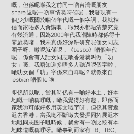
嘅，但係呢喺我之前同一啲台灣嘅朋友
share 返呢一啲事情嘅時候呢，我發現有一
個少少嘅關於嗰個年代嘅一個字詞，我就相
信而家唔多人會講嘅，噉我亦都唔清楚究竟
有幾流通，因為2000年代我嗰陣時都係得十
零歲嘅啫，我未真係好深耕研究呢個女同志
圈子呀。噉呢就係呢，《Lesbo》嗰個年代
呢，係會有人話女同志喺香港就叫做「叻
女」嘅。我唔知道多唔多人聽過呢個字啦，
噉叻女個「叻」字係來自咩呢？就係來自
lesbian 嗰個 le 啦。
即係所以呢，當其時係有一啲好本土，好本
地嘅一啲稱呼嘅，噉我覺得好有趣，即係而
家我哋可能好多用英文嘅字呀，但係其實返
返去香港，當我哋不斷噉去發掘同拓展返本
地嘅同志圈子嘅時候，就會有一啲比較有本
地味道嘅稱呼呀。噉事到而家有 TB、TBG、