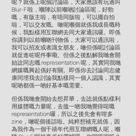
呢？就係上呢個討論區，大家應該有玩過叫
Blur-F 啦，嗰陣以前嗰啲討論區呢，好勁
嘅，有版主啦，有唔同版啦，可以擺自拍
啦，可以交友嘅。噉呢嗰個就係我成長嘅時
候，我點樣用互聯網去同大家通訊囉。即係
你講到以前嗰啲刊物係，大家可以通訊啦，
我可以招友或者識女朋友，噉但係呢討論區
就促進咗呢件事嘞。但係之後點解我哋會開
始諗同志嘅 representation 呢，其實同我哋
網媒嘅興起係好有關。即係你去討論同志健
康同埋我去討論我點樣同一個人認識，其實
呢啲都係一啲好基本嘅需要。
但係我哋會開始去想昇華，去諗就係點樣利
用媒體嘅力量呢，去搵一啲我哋覺得啱嘅
representation囉，所以之後先會有咁多
zine，噉呢個後話啦。純粹想補充就係，因
為我作為一個千禧年代用互聯網嘅人呢，嗰