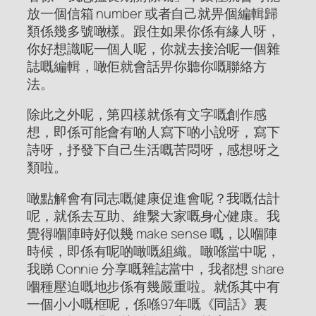
放一個信箱 number 或者自己就畀個編輯歸
類係幾多號噉樣。跟住如果你係有緣人呀，
你好想識呢一個人呢，你就去接洽呢一個雜
誌嘅編輯，噉佢就會話畀你聽你嘅聯絡方
法。
除此之外呢，第四樣就係有文字嘅創作感
想，即係可能會有啲人寫下啲小說呀，寫下
詩呀，抒發下自己生活嘅苦悶呀，感想呀之
類啦。
噉點解會有同志嘅健康促進會呢？我嘅估計
呢，就係去互助、維繫大家嘅身心健康。我
覺得嗰陣時好似幾 make sense 嘅，以嗰陣
時候，即係有呢啲噉嘅組織。噉喺當中呢，
我睇 Connie 分享嘅雜誌當中，我都想 share
嗰種壓迫嘅地步係有幾嚴重啦。就係其中有
一個小小嘅框呢，係喺97年嘅《同話》裏