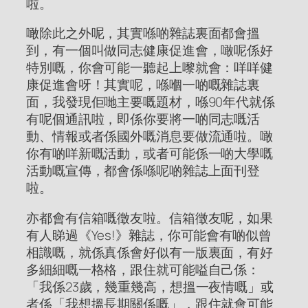
啦。
噉除此之外呢，其實喺啲雜誌裏面都會搵
到，有一個叫做同志健康促進會，噉呢係好
特別嘅，你會可能一聽起上嚟就會：咩咩健
康促進會呀！其實呢，喺嗰一啲嘅雜誌裏
面，我發現佢哋主要嘅題材，喺90年代就係
有呢個通訊啦，即係你要將一啲同志嘅活
動、情報或者係國外嘅消息要做流通啦。噉
你有啲咩新嘅活動，或者可能係一啲大學嘅
活動嘅宣傳，都會係喺呢啲雜誌上面刊登
啦。
亦都會有信箱嘅徵友啦。信箱徵友呢，如果
有人睇過《Yes!》雜誌，你可能會有啲似曾
相識嘅，就係真係會好似有一版裏面，有好
多細細嘅一格格，跟住就可能嗌自己係：
「我係23歲，幾重幾高，想搵一夜情嘅」或
者係「我想搵長期關係嘅」，跟住就會可能