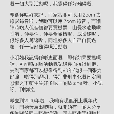
嘅一個大型活動呢，我覺得係好難得嘅。
即係你唔好忘記，而家我哋可以用 Zoom 去
錄影錄音啦，我哋可以用 Zoom 錄音，而嗰
陣時啲人係個個都要買機票，山長水遠飛嚟
香港，仲要住，仲要食噉樣呢。成嚿錢呢，
係好多人籌返嚟，同埋好多人自己自資過
嚟，係一個好難得嘅活動啦。
小明雄我記得係喺裏面嘅，即係如果要搵嘅
話，可能喺呢啲活動嘅記錄裏面搵得到佢。
去到而家都可以想像得到90年代係一個張力
好強，喺得到證明、得到非刑事化嘅肯定同
恐懼之下萌生咗好多呢一啲嘅 zine 呀、小誌
呀、刊物啦。
噉去到2000年啦，我哋有呢個網上嘅年代
啦，開始發展出嚟嘞，就開始有一啲人分享
多啲關於同志嘅生活嘞。同志嘅生活係啲乜