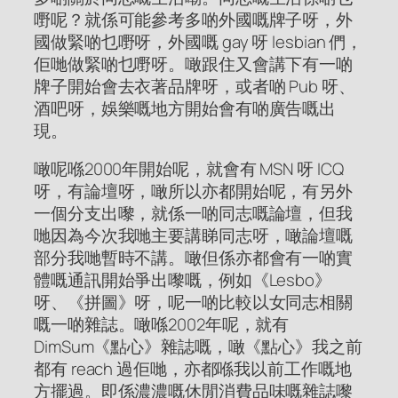
嘢呢？就係可能參考多啲外國嘅牌子呀，外
國做緊啲乜嘢呀，外國嘅 gay 呀 lesbian 們，
佢哋做緊啲乜嘢呀。噉跟住又會講下有一啲
牌子開始會去衣著品牌呀，或者啲 Pub 呀、
酒吧呀，娛樂嘅地方開始會有啲廣告嘅出
現。
噉呢喺2000年開始呢，就會有 MSN 呀 ICQ
呀，有論壇呀，噉所以亦都開始呢，有另外
一個分支出嚟，就係一啲同志嘅論壇，但我
哋因為今次我哋主要講睇同志呀，噉論壇嘅
部分我哋暫時不講。噉但係亦都會有一啲實
體嘅通訊開始爭出嚟嘅，例如《Lesbo》
呀、《拼圖》呀，呢一啲比較以女同志相關
嘅一啲雜誌。噉喺2002年呢，就有
DimSum《點心》雜誌嘅，噉《點心》我之前
都有 reach 過佢哋，亦都喺我以前工作嘅地
方擺過。即係濃濃嘅休閒消費品味嘅雜誌嚟