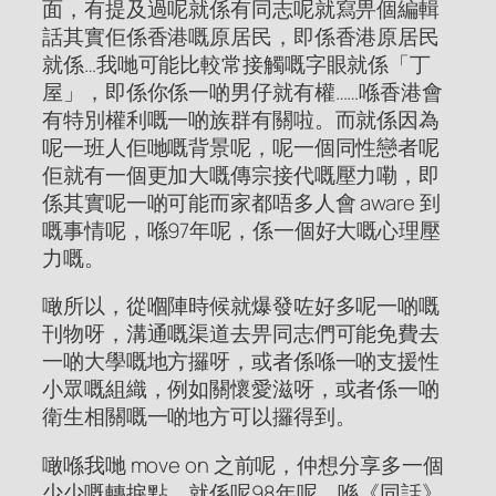
面，有提及過呢就係有同志呢就寫畀個編輯
話其實佢係香港嘅原居民，即係香港原居民
就係…我哋可能比較常接觸嘅字眼就係「丁
屋」，即係你係一啲男仔就有權……喺香港會
有特別權利嘅一啲族群有關啦。而就係因為
呢一班人佢哋嘅背景呢，呢一個同性戀者呢
佢就有一個更加大嘅傳宗接代嘅壓力嘞，即
係其實呢一啲可能而家都唔多人會 aware 到
嘅事情呢，喺97年呢，係一個好大嘅心理壓
力嘅。
噉所以，從嗰陣時候就爆發咗好多呢一啲嘅
刊物呀，溝通嘅渠道去畀同志們可能免費去
一啲大學嘅地方攞呀，或者係喺一啲支援性
小眾嘅組織，例如關懷愛滋呀，或者係一啲
衛生相關嘅一啲地方可以攞得到。
噉喺我哋 move on 之前呢，仲想分享多一個
少少嘅轉捩點，就係呢98年呢，喺《同話》