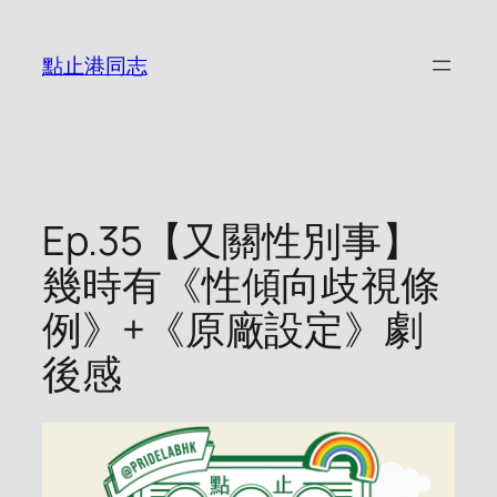
Skip
to
點止港同志
content
Ep.35【又關性別事】
幾時有《性傾向歧視條
例》+《原廠設定》劇
後感