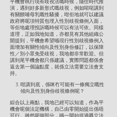
平機會執行現有歧視法嘅時候，隨住時代推
演，遇到好多新形式嘅歧視，例如啱啱講到
有關餵哺母乳嘅性騷擾，咁佢地就可以建議
政府將呢項特質包埋入性別歧視條例入面，
等佢地處理投訴嘅時候可以有法可依。同樣
道理，正如我地知道，亦都見有其他組織公
開提到，平機會希望喺現行性別歧視條例入
面增加有關性傾向及性別身份修訂，以保障
性／別小眾免受歧視，我地都非常歡迎。但
講到尾平機會都只係建議，實際問題都係會
返去第一個論點度，就係立法需要立法會支
持。
咁講到底，係咪冇可能有一條獨立嘅性
傾向及性別身份歧視條例呢？
綜合以上兩點，我地已經可以知道，作為平
機會呢個法定機構，自己由零開始提出係唔
可行。雖然呢個部分，喺一開始提過嘅立法