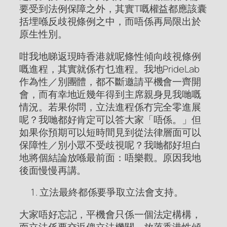
要受到法例保障之外，其實T嘅權益都應該囊
括埋喺反歧視條例之中，而唔係再局限出於
原生性別。
咁我地睇返現時香港就呢條性傾向歧視條例
嘅進程，其實就係冇乜進程。我地PrideLab
作為性／別團體，都不斷邀請平機會一齊開
會，而有幸地近幾年得到主席親身見我哋嘅
情況。若果你問，立法進程係冇完全零進展
呢？我哋都好肯定可以答大家「唔係。」但
如果你預期可以短時間見到從法律層面可以
保障性／別小眾不受歧視呢？我哋都好坦白
地將個結論放喺最前面：唔樂觀。原因我地
後面慢慢再講。
立法最終都係要爭取立法會支持。
大家唔好忘記，平機會只係一個法定構構，
而立法係要交返俾立法機關。放落香港性傾