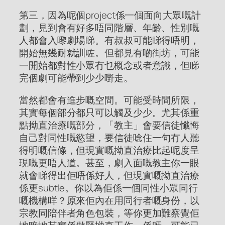
第三，因為呢個project係一個面向大眾嘅計
劃，見到會有好多唔同階層、年齡、性別嘅
人都會入嚟劇場睇。有叔叔可能睇得唔明，
開始無幾耐就訓咗。但都見有啲街坊，可能
一開始都對性小眾冇乜概念或者意識，但睇
完個劇可能帶到少少嘢走。
當然都會有進步嘅空間。可能受時間所限，
其實每個部分都只可以觸及少少。尤其係重
點拗直治療嘅部分，「教主」會要信徒懺悔
自己對同性嘅慾望，要信徒唸住一句冇人聽
得明嘅信條，但現實嘅拗直治療比起呢度呈
現嘅更唔人道。甚至，劇入面嘅教主你一眼
就會睇得出佢唔係好人，但現實嘅拗直治療
係更subtle。你以為佢係一個同性小眾同行
嘅機構咩？原來佢內在用同行者嘅身份，以
宗教同陪伴者角色包裝，等你更加難察覺佢