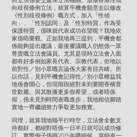
向歧視條例立法，就算平機會願意去以修改
《性別歧視條例》嘅方式，加入「性傾
向」、「性別認同」及「性別特質」作為受
保護特質，係咪就代表成功在望呢？我地依
家係唔樂觀。正如我地再三提到，平機會都
係能夠提出建議，最後審議嘅人仍然係一眾
尊貴嘅立法會議員。尤其是現時立法會入面
都有好多例如家長代表、宗教代表，佢地以
前對性／別小眾嘅言論係大家有目共睹。所
以你話，見到平機會記得性／別小眾權益我
地係會開心，但現階段絕對未到要開香檳普
世歡騰。與其散播更多假希望，或者唔係
假，係未見到時間表嘅進步，我地相信腳踏
實地一齊繼續努力爭取更加務實。
同埋，就算我地喺平行時空，立法會全數支
持都好，都絕對唔係一日半日就可以成功修
訂。實際例子係喺2015年嘅時候，當時有一