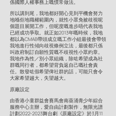
係國際人權事務上嘅慣常做法。
所以講到尾，我地都好開心見到平機會努力
地喺佢地職權範圍內，就性小眾免被歧視呢
個題目展開工作，但呢度嘅進步唔代表我地
已經成功爭取。就正如2013年嘅時候，我地
都以為CMAB帶頭成立嘅工作小組最後會帶領
我地進行性傾向歧視條例立法，最後都只係
叫政府制訂自願性質嘅不歧視性小眾約章。
我地作為性／別小眾組織，除咗希望成為社
群嘅同行者，都希望背負返自己嘅社會責
任。散發咗假希望俾社群的話，可能只會令
大家希望越大，失望越大。
原廠設定
由香港小童群益會賽馬會南葵涌青少年綜合
服務中心主辦，愛自由計劃製作，無限光譜
計劃2022-2023舞台劇《原廠設定》於3月11