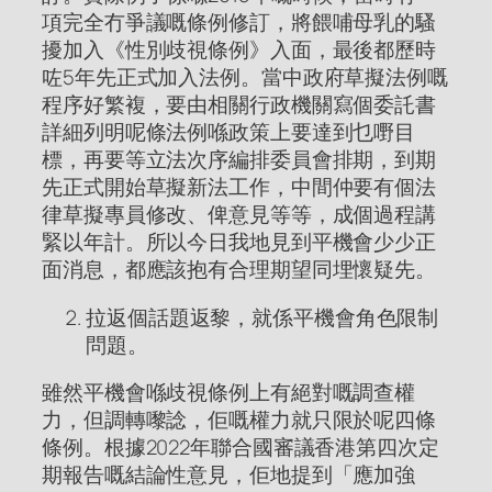
項完全冇爭議嘅條例修訂，將餵哺母乳的騷
擾加入《性別歧視條例》入面，最後都歷時
咗5年先正式加入法例。當中政府草擬法例嘅
程序好繁複，要由相關行政機關寫個委託書
詳細列明呢條法例喺政策上要達到乜嘢目
標，再要等立法次序編排委員會排期，到期
先正式開始草擬新法工作，中間仲要有個法
律草擬專員修改、俾意見等等，成個過程講
緊以年計。所以今日我地見到平機會少少正
面消息，都應該抱有合理期望同埋懷疑先。
拉返個話題返黎，就係平機會角色限制
問題。
雖然平機會喺歧視條例上有絕對嘅調查權
力，但調轉嚟諗，佢嘅權力就只限於呢四條
條例。根據2022年聯合國審議香港第四次定
期報告嘅結論性意見，佢地提到「應加強