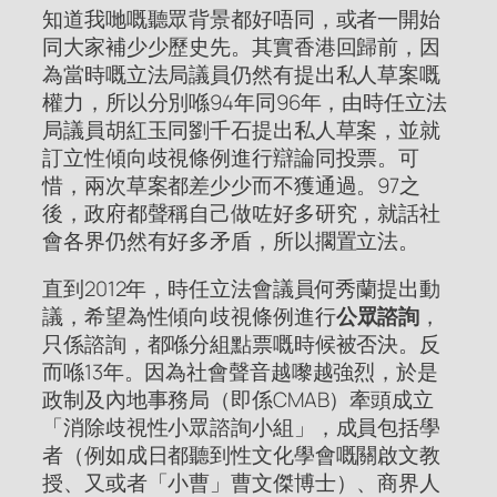
知道我哋嘅聽眾背景都好唔同，或者一開始
同大家補少少歷史先。其實香港回歸前，因
為當時嘅立法局議員仍然有提出私人草案嘅
權力，所以分別喺94年同96年，由時任立法
局議員胡紅玉同劉千石提出私人草案，並就
訂立性傾向歧視條例進行辯論同投票。可
惜，兩次草案都差少少而不獲通過。97之
後，政府都聲稱自己做咗好多研究，就話社
會各界仍然有好多矛盾，所以擱置立法。
直到2012年，時任立法會議員何秀蘭提出動
議，希望為性傾向歧視條例進行
公眾諮詢
，
只係諮詢，都喺分組點票嘅時候被否決。反
而喺13年。因為社會聲音越嚟越強烈，於是
政制及內地事務局（即係CMAB）牽頭成立
「消除歧視性小眾諮詢小組」，成員包括學
者（例如成日都聽到性文化學會嘅關啟文教
授、又或者「小曹」曹文傑博士）、商界人