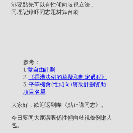
港要點先可以有性傾向歧視立法，
同埋記錄吓同志題材舞台劇
參考：
1.
愛自由計劃
2.
《香港法例的草擬和制定過程》
3.
平等機會(性傾向)資助計劃資助
項目名單
大家好，歡迎返到嚟《點止講同志》。
今日要同大家講嘅係性傾向歧視條例懶人
包。