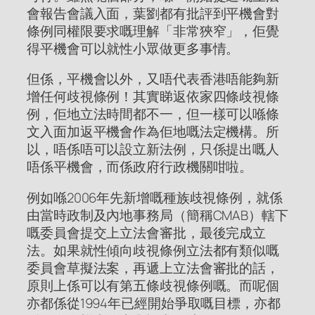
會報告會議入面，葉劉都有批評到平機會對
條例同權限要求嘅理解「非常狹窄」，佢覺
得平機會可以就性小眾做更多事情。
但係，平機會以外，又唔代表香港唔能夠新
增任何歧視條例！其實睇返依家四條歧視條
例，佢地立法時間都不一，但一樣可以喺條
文入面加返平機會作為佢地嘅法定機構。所
以，唔係唔可以設立新法例，只係提出嘅人
唔係平機會，而係政府行政機關咁啦。
例如喺2006年先新增嘅種族歧視條例，就係
由當時政制及內地事務局（簡稱CMAB）轄下
嘅委員會提交上立法會審批，最後完成立
法。如果就性傾向歧視條例立法都有類似嘅
委員會草擬法案，再遞上立法會審批的話，
原則上係可以有第五條歧視條例嘅。而呢個
亦都係從1994年已經開始爭取嘅目標，亦都