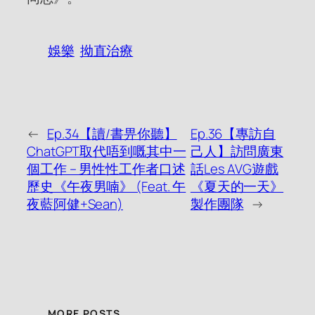
娛樂
拗直治療
←
Ep.34【讀/書畀你聽】
Ep.36【專訪自
ChatGPT取代唔到嘅其中一
己人】訪問廣東
個工作 – 男性性工作者口述
話Les AVG遊戲
歷史《午夜男喃》 (Feat. 午
《夏天的一天》
夜藍阿健+Sean)
製作團隊
→
MORE POSTS