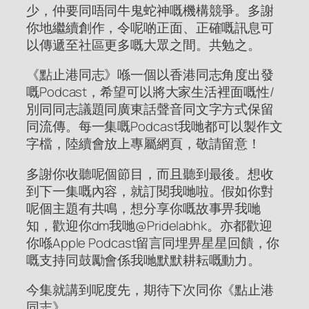
少，仲要同唔同牛鬼蛇神嘅機構競爭。多謝
你地繼續創作，令呢啲正面、正確嘅訊息可
以傳遞至社區更多嘅大眾之間。共勉之。
《點止港同志》喺一個以香港同志角度出發
嘅Podcast，希望可以將大家生活裡面嘅性/
別同同志議題同廣東話聲音同文字方式保留
同流傳。每一集嘅Podcast我哋都可以製作文
字檔，陸續會放上專屬網頁，敬請留意！
多謝你收聽呢個節目，而且聽到最後。想收
到下一集嘅內容，就訂閱我哋啦。假如你對
呢個主題有共鳴，想分享你嘅故事畀我哋
知，歡迎你dm我哋@Pridelabhk。亦都歡迎
你喺Apple Podcast留言同埋畀星星回饋，你
嘅支持同鼓勵會係我哋默默耕耘嘅動力。
今集就講到呢度先，期待下次同你《點止港
同志》。