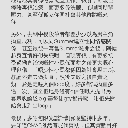
地暗地其實係做緊拗直工作。係呀，可能已
經唔再係治療，而更多係洗腦、心理同朋輩
壓力、甚至係孤立你同社會其他群體嘅來
往。
另外，去到中後段筆者都差少少以為男主角
拗直成功，可以同Summer建立性同情感關
係。甚至最後一幕當Summer離開之後，阿健
起身直情好似失戀咁。但現實係，有更多接
受過拗直治療嘅性小眾係面對之後更大嘅心
理創傷。「唔少性小眾都係因為社會壓力/宗
教論述走去做拗直，然後失敗之後自責之
類，於是走咗入個loop度，好多都試拗直多
過一次。直至佢地身邊有d信任嘅人提出另一
套宗教論述 e.g.基督徒gay都得㗎，咁佢先開
始會走到出loop」
最後，多謝無限光譜計劃願意堅持咁多年。
要知道CMAB雖然有呢個資助，但其實數目好