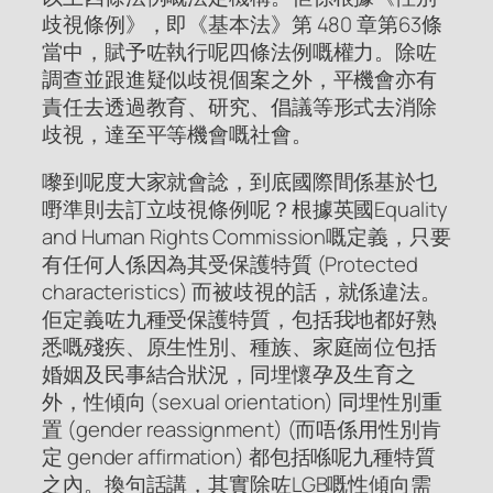
歧視條例》，即《基本法》第 480 章第63條
當中，賦予咗執行呢四條法例嘅權力。除咗
調查並跟進疑似歧視個案之外，平機會亦有
責任去透過教育、研究、倡議等形式去消除
歧視，達至平等機會嘅社會。
嚟到呢度大家就會諗，到底國際間係基於乜
嘢準則去訂立歧視條例呢？根據英國Equality
and Human Rights Commission嘅定義，只要
有任何人係因為其受保護特質 (Protected
characteristics) 而被歧視的話，就係違法。
佢定義咗九種受保護特質，包括我地都好熟
悉嘅殘疾、原生性別、種族、家庭崗位包括
婚姻及民事結合狀況，同埋懷孕及生育之
外，性傾向 (sexual orientation) 同埋性別重
置 (gender reassignment) (而唔係用性別肯
定 gender affirmation) 都包括喺呢九種特質
之內。換句話講，其實除咗LGB嘅性傾向需