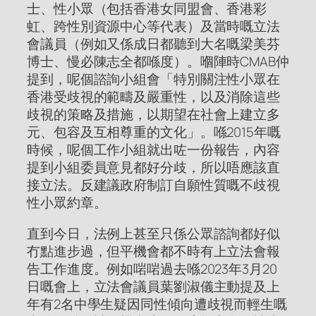
士、性小眾（包括香港女同盟會、香港彩
虹、跨性別資源中心等代表）及當時嘅立法
會議員（例如又係成日都聽到大名嘅梁美芬
博士、慢必陳志全都喺度）。嗰陣時CMAB仲
提到，呢個諮詢小組會「特別關注性小眾在
香港受歧視的範疇及嚴重性，以及消除這些
歧視的策略及措施，以期望在社會上建立多
元、包容及互相尊重的文化」。喺2015年嘅
時候，呢個工作小組就出咗一份報告，內容
提到小組委員意見都好分歧，所以唔應該直
接立法。反建議政府制訂自願性質嘅不歧視
性小眾約章。
直到今日，法例上甚至只係公眾諮詢都好似
冇點進步過，但平機會都不時有上立法會報
告工作進度。例如啱啱過去喺2023年3月20
日嘅會上，立法會議員葉劉淑儀主動提及上
年有2名中學生疑因同性傾向遭歧視而輕生嘅