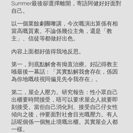
Summer最後卻選擇離開，寄語阿健好好面對
自己。
以一個業餘劇團嚟講，今次嘅演出算係有相
當高嘅質素。不論係幾位主角，還是「教
主」、信徒等都做好出色。
內容上面都好值得我地反思。
第一，到底點解會有拗直治療。好記得教主
喺最後一幕話：「其實點解我會存在，係因
為你地嘅歧視同偏見先令我存在」。
第二，屋企人壓力。研究報告：性小眾自己
出櫃要時間接受，唔可以要求屋企人就要即
刻接受。當佢自己消化到、接受自己仔女性
傾向之後，仲要面對社會目光嘅壓力。有人
話呢個係一個無止境嘅出櫃。其實屋企人都
一樣。