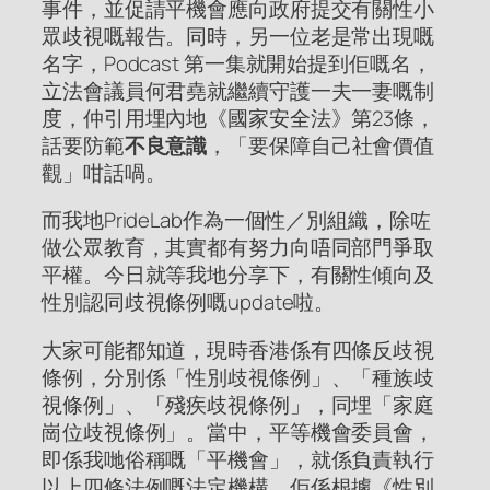
事件，並促請平機會應向政府提交有關性小
眾歧視嘅報告。同時，另一位老是常出現嘅
名字，Podcast 第一集就開始提到佢嘅名，
立法會議員何君堯就繼續守護一夫一妻嘅制
度，仲引用埋內地《國家安全法》第23條，
話要防範
不良意識
，「要保障自己社會價值
觀」咁話喎。
而我地PrideLab作為一個性／別組織，除咗
做公眾教育，其實都有努力向唔同部門爭取
平權。今日就等我地分享下，有關性傾向及
性別認同歧視條例嘅update啦。
大家可能都知道，現時香港係有四條反歧視
條例，分別係「性別歧視條例」、「種族歧
視條例」、「殘疾歧視條例」，同埋「家庭
崗位歧視條例」。當中，平等機會委員會，
即係我哋俗稱嘅「平機會」，就係負責執行
以上四條法例嘅法定機構。佢係根據《性別