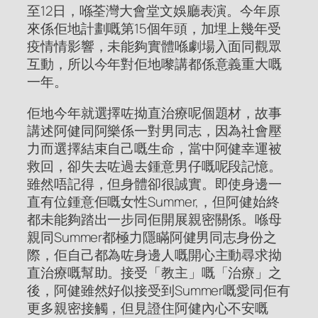
至12日，喺荃灣大會堂文娛廳表演。今年原
來係佢地計劃嘅第15個年頭，加埋上幾年受
疫情情影響，未能夠實體喺劇場入面同觀眾
互動，所以今年對佢地嚟講都係意義重大嘅
一年。
佢地今年就選擇咗拗直治療呢個題材，故事
講述阿健同阿樂係一對男同志，因為社會壓
力而選擇結束自己嘅生命，當中阿健幸運被
救回，卻失去咗過去鍾意男仔嘅呢段記憶。
雖然唔記得，但身體卻很誠實。即使身邊一
直有位鍾意佢嘅女性Summer,，但阿健始終
都未能夠踏出一步同佢開展親密關係。喺母
親同Summer都極力隱瞞阿健男同志身份之
際，佢自己都為咗身邊人嘅開心主動尋求拗
直治療嘅幫助。接受「教主」嘅「治療」之
後，阿健雖然好似接受到Summer嘅愛同佢有
更多親密接觸，但見證住阿健內心不安嘅