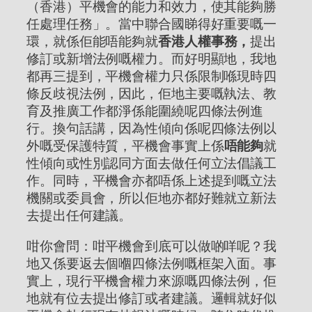
（香港）平機會的能力和效力，使其能夠勝
任處理任務」。當中聯合國睇得好重要嘅一
環，就係佢能唔能夠就
香港人權事務，
提出
修訂或新增法例嘅權力。而好明顯地，我地
都再三提到，平機會權力只係限制喺現時四
條反歧視法例，因此，佢地主要嘅執法、教
育及推廣工作都淨係能圍繞呢四條法例進
行。換句話講，因為性傾向係呢四條法例以
外嘅受保護特質，平機會事實上係
唔能夠
就
性傾向或性別認同方面去做任何立法倡議工
作。同時，平機會亦都唔係上述提到嘅立法
機關或委員會，所以佢地亦都好難就立新法
去提出任何建議。
咁你會問：咁平機會到底可以做啲咩呢？我
地又係要返去個嗰四條法例嘅框架入面。事
實上，現行平機會權力來源嘅四條法例，佢
地就有位去提出修訂或者建議。邏輯就好似